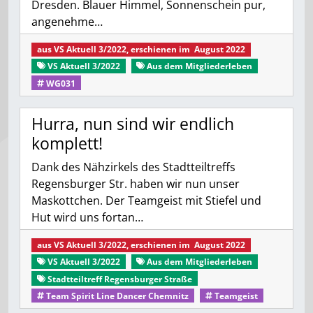
Dresden. Blauer Himmel, Sonnenschein pur,
angenehme…
aus
VS Aktuell 3/2022
, erschienen im
August 2022
VS Aktuell 3/2022
Aus dem Mitgliederleben
WG031
Hurra, nun sind wir ­endlich
komplett!
Dank des Nähzirkels des Stadtteiltreffs
Regensburger Str. haben wir nun unser
Maskottchen. Der Teamgeist mit Stiefel und
Hut wird uns fortan…
aus
VS Aktuell 3/2022
, erschienen im
August 2022
VS Aktuell 3/2022
Aus dem Mitgliederleben
Stadtteiltreff Regensburger Straße
Team Spirit Line Dancer Chemnitz
Teamgeist