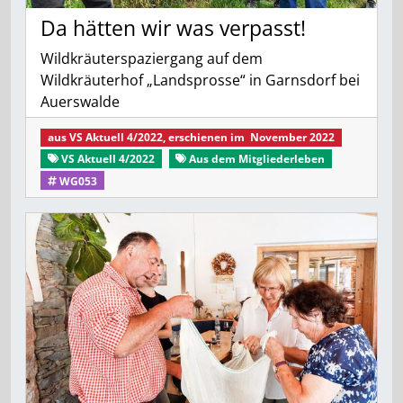
Da hätten wir was verpasst!
Wildkräuterspaziergang auf dem
Wildkräuterhof „Landsprosse“ in Garnsdorf bei
Auerswalde
aus
VS Aktuell 4/2022
, erschienen im
November 2022
VS Aktuell 4/2022
Aus dem Mitgliederleben
WG053