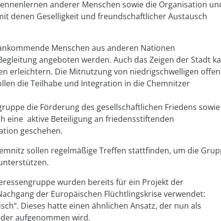
Kennenlernen anderer Menschen sowie die Organisation un
 denen Geselligkeit und freundschaftlicher Austausch
tz ankommende Menschen aus anderen Nationen
Begleitung angeboten werden. Auch das Zeigen der Stadt k
n erleichtern. Die Mitnutzung von niedrigschwelligen offe
llen die Teilhabe und Integration in die Chemnitzer
engruppe die Förderung des gesellschaftlichen Friedens sowie
h eine aktive Beteiligung an friedensstiftenden
sation geschehen.
emnitz sollen regelmäßige Treffen stattfinden, um die Gru
 unterstützen.
ressengruppe wurden bereits für ein Projekt der
Nachgang der Europäischen Flüchtlingskrise verwendet:
usch“. Dieses hatte einen ähnlichen Ansatz, der nun als
ieder aufgenommen wird.