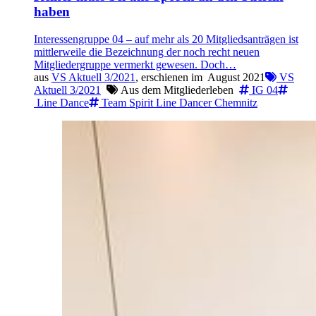
haben
Interessengruppe 04 – auf mehr als 20 Mitgliedsanträgen ist
mittlerweile die Bezeichnung der noch recht neuen
Mitgliedergruppe vermerkt gewesen. Doch…
aus
VS Aktuell 3/2021
, erschienen im
August 2021
VS
Aktuell 3/2021
Aus dem Mitgliederleben
IG 04
Line Dance
Team Spirit Line Dancer Chemnitz