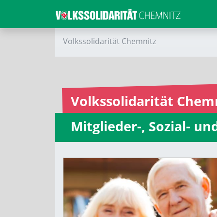
Volkssolidarität Chemnitz
Volkssolidarität Chem
Mitglieder-, Sozial- u