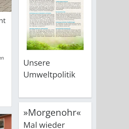
nt
en
Unsere
Umweltpolitik
»Morgenohr«
Mal wieder