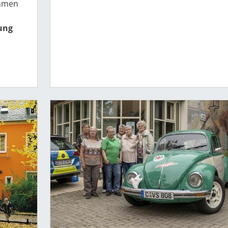
hmen
tung