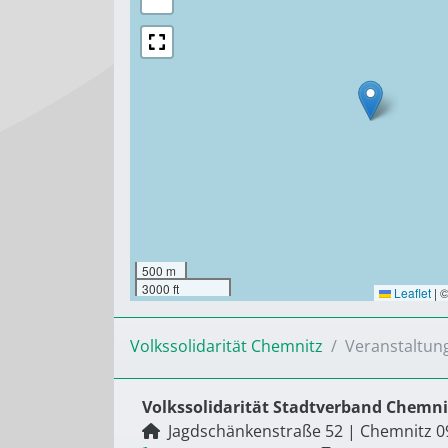
500 m
3000 ft
Leaflet
|
Volkssolidarität Chemnitz
Veranstaltun
Volkssolidarität Stadtverband Chemnit
Jagdschänkenstraße 52
|
Chemnitz
0