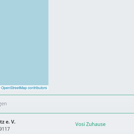
©
OpenStreetMap contributors
gen
z e. V.
Vosi Zuhause
9117