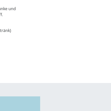
ränke und
f.
tränk)