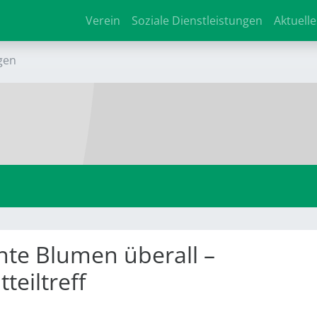
Verein
Soziale Dienstleistungen
Aktuelle
gen
te Blumen überall –
teiltreff