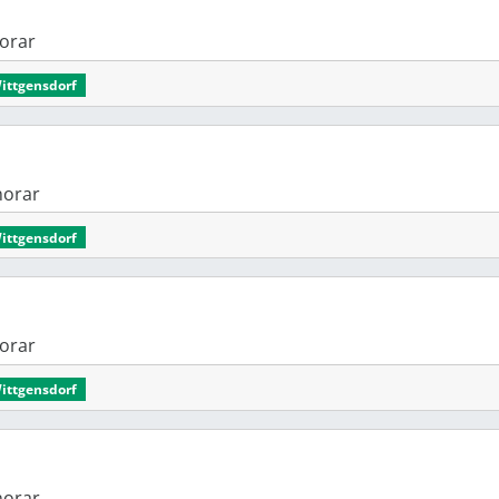
onorar
Wittgensdorf
onorar
Wittgensdorf
onorar
Wittgensdorf
onorar