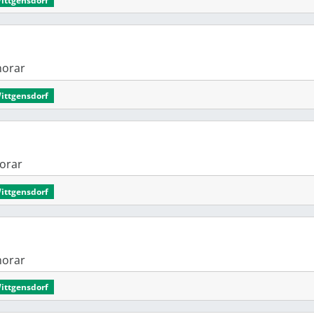
onorar
Wittgensdorf
onorar
Wittgensdorf
onorar
Wittgensdorf