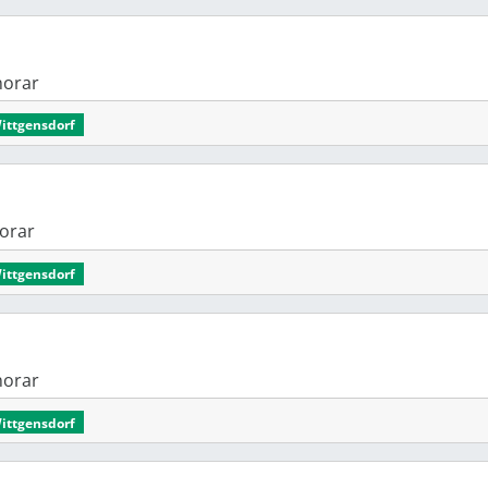
onorar
Wittgensdorf
onorar
Wittgensdorf
onorar
Wittgensdorf