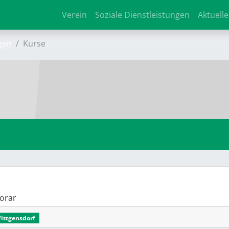
Verein
Soziale Dienstleistungen
Aktuelle
gen
Kurse
onorar
Wittgensdorf