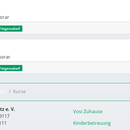
onorar
Wittgensdorf
onorar
Wittgensdorf
gen
Kurse
z e. V.
Vosi Zuhause
9117
111
Kinderbetreuung