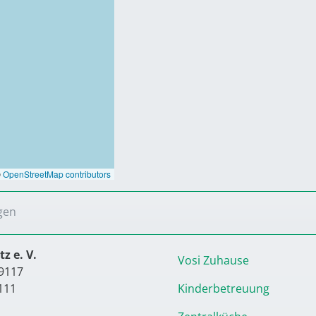
©
OpenStreetMap contributors
gen
z e. V.
Vosi Zuhause
9117
111
Kinderbetreuung