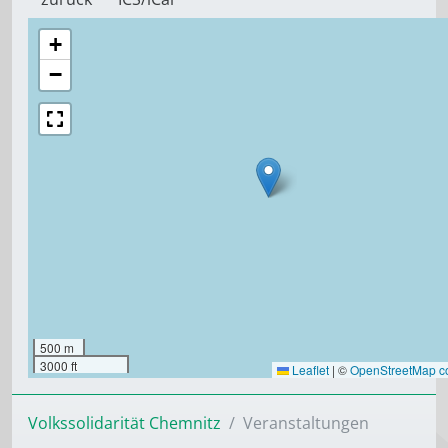
+
−
500 m
3000 ft
Leaflet
|
©
OpenStreetMap co
Volkssolidarität Chemnitz
Veranstaltungen