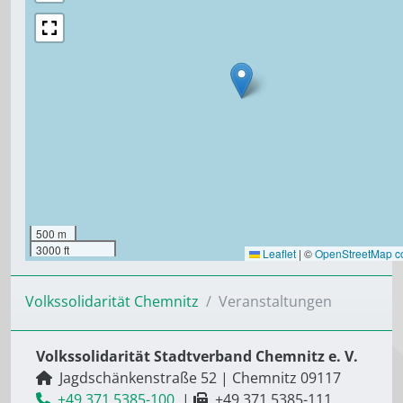
500 m
3000 ft
Leaflet
|
©
OpenStreetMap co
Volkssolidarität Chemnitz
Veranstaltungen
Volkssolidarität Stadtverband Chemnitz e. V.
Jagdschänkenstraße 52
|
Chemnitz
09117
+49 371 5385-100
|
+49 371 5385-111