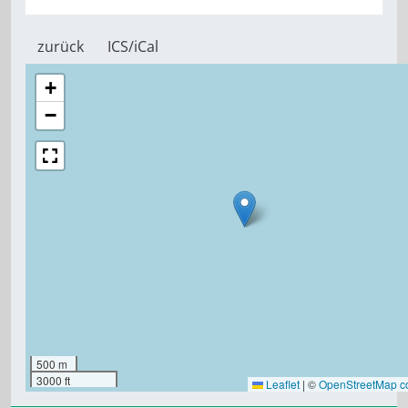
zurück
ICS/iCal
+
−
500 m
3000 ft
Leaflet
|
©
OpenStreetMap co