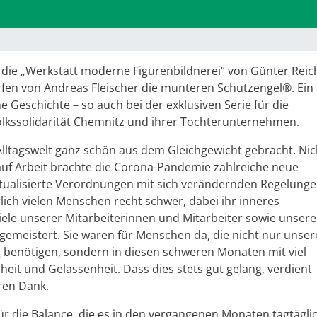
gt die „Werkstatt moderne Figurenbildnerei“ von Günter Reic
fen von Andreas Fleischer die munteren Schutzengel®. Ein
e Geschichte – so auch bei der exklusiven Serie für die
olkssolidarität Chemnitz und ihrer Tochterunternehmen.
lltagswelt ganz schön aus dem Gleichgewicht gebracht. Nic
auf Arbeit brachte die Corona-Pandemie zahlreiche neue
ktualisierte Verordnungen mit sich verändernden Regelung
rlich vielen Menschen recht schwer, dabei ihr inneres
iele unserer Mitarbeiterinnen und Mitarbeiter sowie unsere
gemeistert. Sie waren für Menschen da, die nicht nur unser
g benötigen, sondern in diesen schweren Monaten mit viel
it und Gelassenheit. Dass dies stets gut gelang, verdient
ren Dank.
ür die Balance, die es in den vergangenen Monaten tagtägli