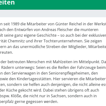
eiten
en seit 1989 die Mitarbeiter von Günter Reichel in der Werks
ch den Entwürfen von Andreas Fleischer die munteren
lt seine ganz eigene Geschichte – so auch bei der exklusive
darität Chemnitz und ihrer Tochterunternehmen. Sie zeigen
nern an das unermüdliche Streben der Mitglieder, Mitarbeit
reuten.
 der betreuten Menschen mit Mahlzeiten im Mittelpunkt. D
n Rädern unterwegs: Seien es die Reifen der Fahrzeuge beim
n an den Servierwagen in den Seniorenpflegeheimen, den
owie den Kindertagesstätten. Hier servieren die Mitarbeiter
en, sondern sie helfen auch denjenigen, die nicht alleine e
n der Küche gekocht wird. Dabei stehen übrigens oft auch
bspw. Klöße, die nicht nur in Sachsen, sondern auch in
Oberpfalz gerne gegessen werden.