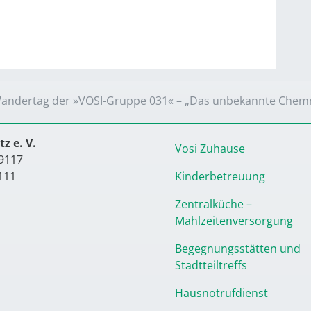
andertag der »VOSI-Gruppe 031« – „Das unbekannte Chemn
z e. V.
Vosi Zuhause
9117
111
Kinderbetreuung
Zentralküche –
Mahlzeitenversorgung
Begegnungsstätten und
Stadtteiltreffs
Hausnotrufdienst