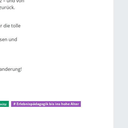
z – und von
zurück.
 die tolle
ssen und
Wanderung!
nitz
# Erlebnispädagogik bis ins hohe Alter