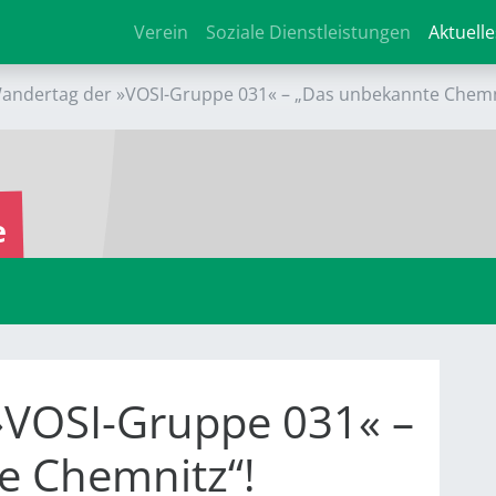
Verein
Soziale Dienstleistungen
Aktuelle
andertag der »VOSI-Gruppe 031« – „Das unbekannte Chemn
e
»VOSI-Gruppe 031« –
e Chemnitz“!