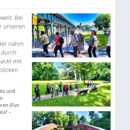
weit: Bei
r unseren
ler nahm
 durch
ackt mit
blicken
itz und
en
ren (Fun
ca“ –