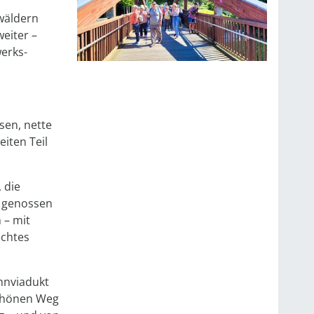
n
wäldern
eiter –
werks-
sen, nette
iten Teil
 die
 genossen
 – mit
echtes
hnviadukt
schönen Weg