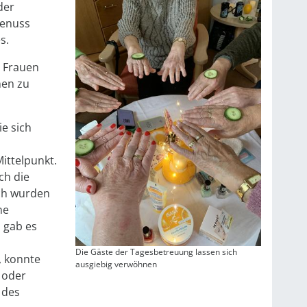
der
Genuss
s.
e Frauen
nen zu
e sich
ittelpunkt.
ch die
ch wurden
ne
 gab es
Die Gäste der Tagesbetreuung lassen sich
, konnte
ausgiebig verwöhnen
n oder
 des