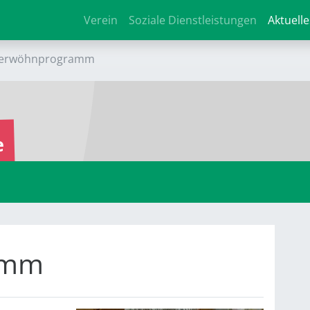
Verein
Soziale Dienstleistungen
Aktuelle
erwöhnprogramm
e
amm