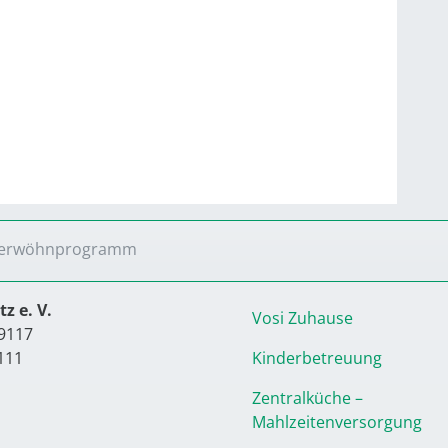
erwöhnprogramm
z e. V.
Vosi Zuhause
9117
111
Kinderbetreuung
Zentralküche –
Mahlzeitenversorgung