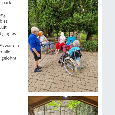
erpark
r
ang
b es
Luft
t ging es
Es war ein
r alle
 gelohnt.