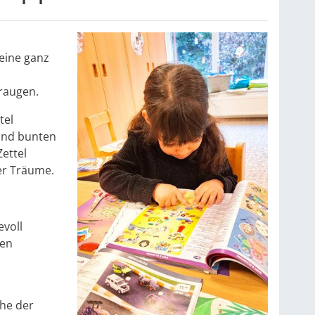
eine ganz
raugen.
tel
 und bunten
Zettel
er Träume.
evoll
ßen
he der