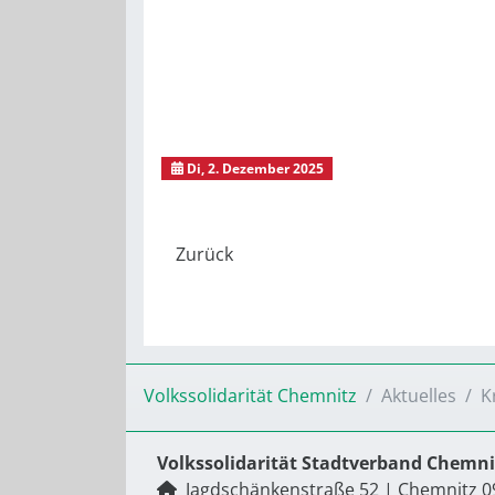
Di, 2. Dezember 2025
Kindertagesstätte 
Volkssolidarität Chemnitz
Aktuelles
K
Volkssolidarität Stadtverband Chemnit
Jagdschänkenstraße 52
|
Chemnitz
0