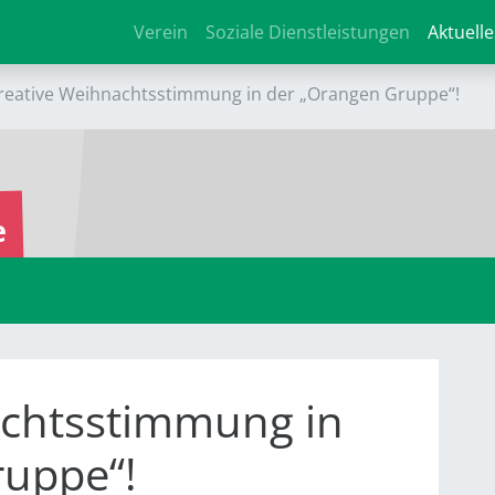
Verein
Soziale Dienstleistungen
Aktuelle
reative Weihnachtsstimmung in der „Orangen Gruppe“!
e
achtsstimmung in
ruppe“!