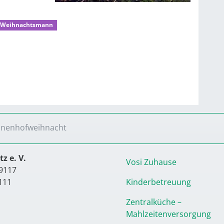
 Weihnachtsmann
nnenhofweihnacht
z e. V.
Vosi Zuhause
9117
111
Kinderbetreuung
Zentralküche –
Mahlzeitenversorgung