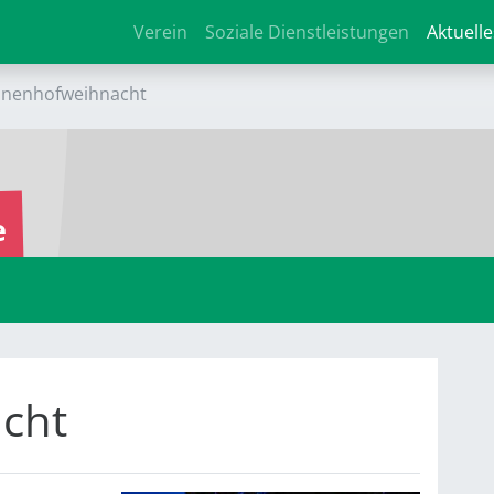
Verein
Soziale Dienstleistungen
Aktuelle
nnenhofweihnacht
e
cht