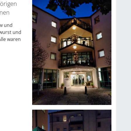
örigen
hnen
ow und
lwurst und
lle waren
.