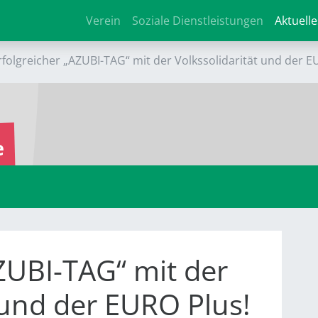
Verein
Soziale Dienstleistungen
Aktuelle
rfolgreicher „AZUBI-TAG“ mit der Volkssolidarität und der E
e
AZUBI-TAG“ mit der
 und der EURO Plus!