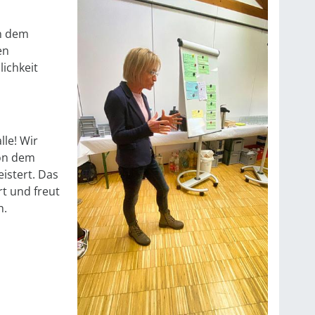
an dem
en
lichkeit
lle! Wir
on dem
istert. Das
rt und freut
h.