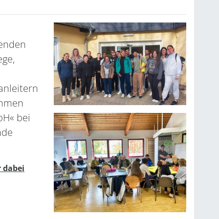
denden
ege,
anleitern
ammen
bH« bei
nde
r dabei