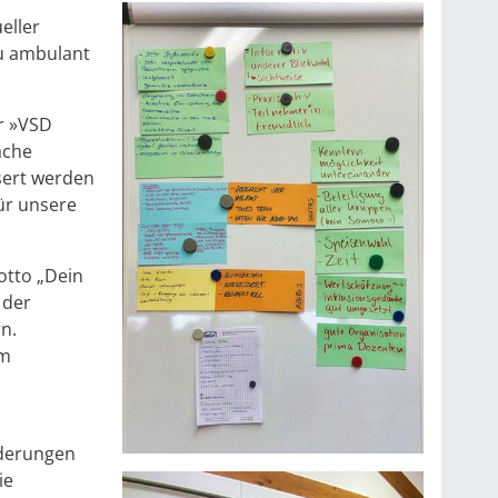
eller
u ambulant
r »VSD
ache
ert werden
ür unsere
tto „Dein
 der
n.
em
derungen
ie