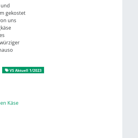
t und
em gekostet
 von uns
gkäse
es
 würziger
enauso
VS Aktuell 1/2023
Aus dem Mitgliederleben
nen Käse