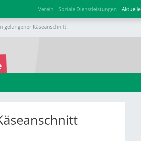
Verein
Soziale Dienstleistungen
Aktuelle
in gelungener Käseanschnitt
e
Käseanschnitt