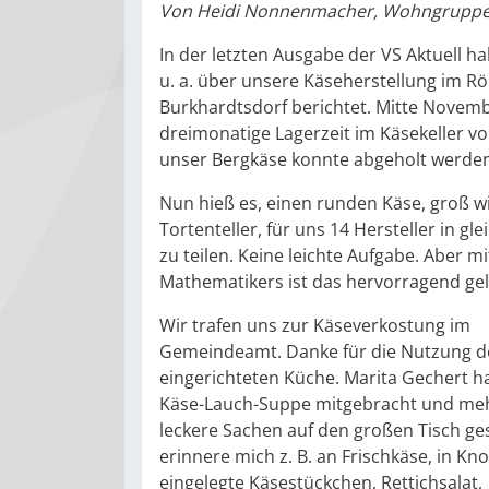
Von
Heidi Nonnenmacher, Wohngruppe
In der letzten Ausgabe der VS Aktuell h
u. a. über unsere Käseherstellung im Rö
Burkhardtsdorf berichtet. Mitte Novemb
dreimonatige Lagerzeit im Käsekeller v
unser Bergkäse konnte abgeholt werde
Nun hieß es, einen runden Käse, groß wi
Tortenteller, für uns 14 Hersteller in gl
zu teilen. Keine leichte Aufgabe. Aber mi
Mathematikers ist das hervorragend gel
Wir trafen uns zur Käseverkostung im
Gemeindeamt. Danke für die Nutzung d
eingerichteten Küche. Marita Gechert ha
Käse-Lauch-Suppe mitgebracht und me
leckere Sachen auf den großen Tisch gest
erinnere mich z. B. an Frischkäse, in Kn
eingelegte Käsestückchen, Rettichsalat,