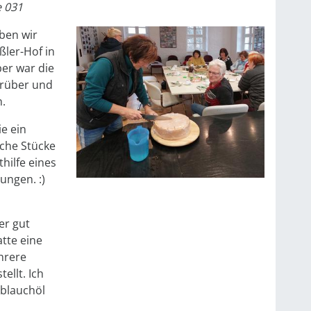
 031
aben wir
ßler-Hof in
er war die
orüber und
n.
e ein
eiche Stücke
thilfe eines
ungen. :)
er gut
tte eine
hrere
ellt. Ich
oblauchöl