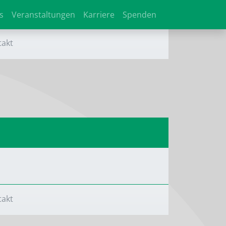
s
Veranstaltungen
Karriere
Spenden
takt
takt