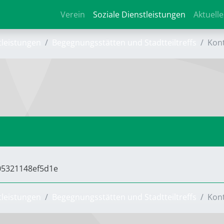
Verein
Soziale Dienstleistungen
Aktuelle
tleistungen
Begegnungsstätten und Stadtteiltreffs
Kon
805321148ef5d1e
tleistungen
Begegnungsstätten und Stadtteiltreffs
Kon