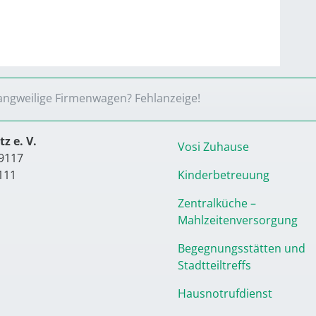
angweilige Firmenwagen? Fehlanzeige!
z e. V.
Vosi Zuhause
9117
111
Kinderbetreuung
Zentralküche –
Mahlzeitenversorgung
Begegnungsstätten und
Stadtteiltreffs
Hausnotrufdienst