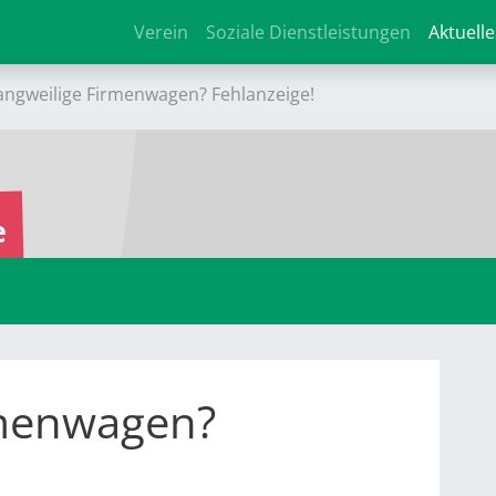
Verein
Soziale Dienstleistungen
Aktuelle
angweilige Firmenwagen? Fehlanzeige!
e
rmenwagen?