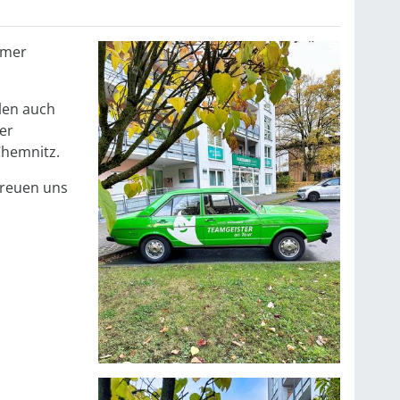
imer
len auch
er
Chemnitz.
 freuen uns